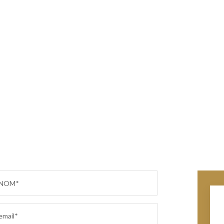
NOM*
email*