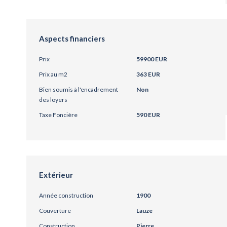
Aspects financiers
Prix
59900 EUR
Prix au m2
363 EUR
Bien soumis à l'encadrement
Non
des loyers
Taxe Foncière
590 EUR
Extérieur
Année construction
1900
Couverture
Lauze
Construction
Pierre