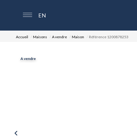
EN
Accueil
Maisons
A vendre
Maison
Référence 1200878253
A vendre