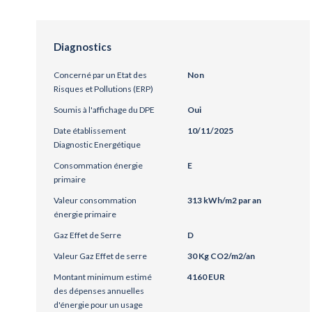
Diagnostics
Concerné par un Etat des
Non
Risques et Pollutions (ERP)
Soumis à l'affichage du DPE
Oui
Date établissement
10/11/2025
Diagnostic Energétique
Consommation énergie
E
primaire
Valeur consommation
313 kWh/m2 par an
énergie primaire
Gaz Effet de Serre
D
Valeur Gaz Effet de serre
30 Kg CO2/m2/an
Montant minimum estimé
4160 EUR
des dépenses annuelles
d'énergie pour un usage