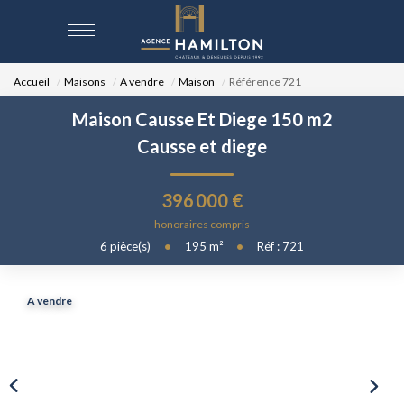
Accueil
Maisons
A vendre
Maison
Référence 721
ACCUEIL
Maison Causse Et Diege 150 m2
NOS BIENS
Causse et diege
VENDRE UN BIEN
396 000 €
honoraires compris
6
pièce(s)
•
195
m²
•
Réf : 721
DÉPOSEZ VOTRE RECHERCHE
A vendre
NOUS REJOINDRE
CONTACT
EN