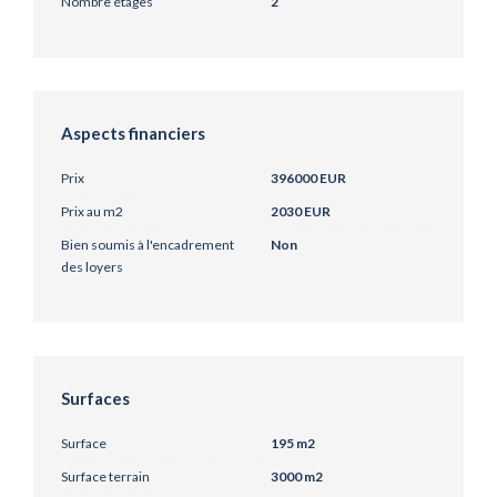
Nombre étages
2
Aspects financiers
Prix
396000 EUR
Prix au m2
2030 EUR
Bien soumis à l'encadrement
Non
des loyers
Surfaces
Surface
195 m2
Surface terrain
3000 m2