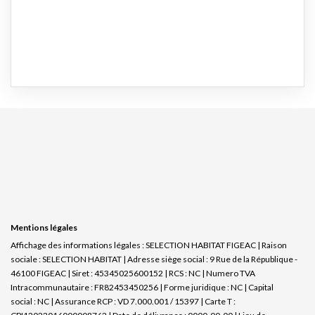
Mentions légales
Affichage des informations légales : SELECTION HABITAT FIGEAC | Raison
sociale : SELECTION HABITAT | Adresse siège social : 9 Rue de la République -
46100 FIGEAC | Siret : 45345025600152 | RCS : NC | Numero TVA
Intracommunautaire : FR82453450256 | Forme juridique : NC | Capital
social : NC | Assurance RCP : VD 7.000.001 / 15397 |
Carte T :