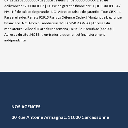
CPI12022016000008762 | Date de délivrance : 0000-00-00 | Lieu de
délivrance : 12000 RODEZ | Caisse de garantie financière : QBE EUROPE SA /
NV. | N° de caisse de garantie : NC | Adresse caisse de garantie : Tour CBX – 1
Passerelle des Reflets 92913 Paris La Défense Cedex | Montant de la garantie
financière : NC | Nom du médiateur : MEDIMMOCONSO | Adresse du
médiateur : 1 Allée du Parc de Mesemena, La Baule-Escoublac (44500) |
Adresse du site : NC |
Entreprise juridiquement et financièrement
indépendante
NOS AGENCES
30 Rue Antoine Armagnac, 11000 Carcassonne