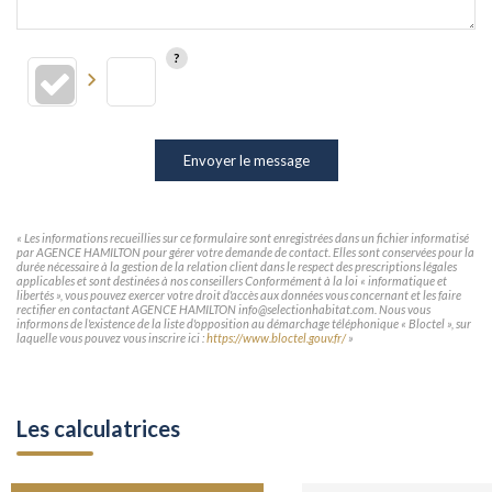
Envoyer le message
« Les informations recueillies sur ce formulaire sont enregistrées dans un fichier informatisé
par AGENCE HAMILTON pour gérer votre demande de contact. Elles sont conservées pour la
durée nécessaire à la gestion de la relation client dans le respect des prescriptions légales
applicables et sont destinées à nos conseillers Conformément à la loi « informatique et
libertés », vous pouvez exercer votre droit d'accès aux données vous concernant et les faire
rectifier en contactant AGENCE HAMILTON info@selectionhabitat.com. Nous vous
informons de l'existence de la liste d'opposition au démarchage téléphonique « Bloctel », sur
laquelle vous pouvez vous inscrire ici :
https://www.bloctel.gouv.fr/
»
Les calculatrices