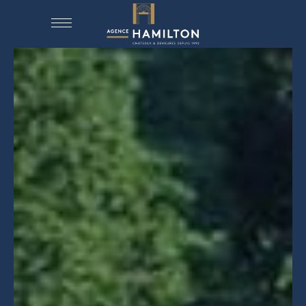
ACCUEIL
NOS BIENS
VENDRE UN BIEN
DÉPOSEZ VOTRE RECHERCHE
NOUS REJOINDRE
CONTACT
EN