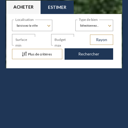
ACHETER
ESTIMER
Localisation
Type de bien
Saisissez la ville
Sélectionnez...
Rayon
Surface
Budget
min
max
Plus de critères