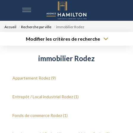
Accueil
Recherche par ville
immobilier Rodez
ACCUEIL
Modifier les critères de recherche
Type de
Localisation
NOS BIENS
transaction
Acheter
Saisissez la ville
immobilier Rodez
Type de bien
Surface min
Budget max
Sélectionnez...
VENDRE UN BIEN
Créer une
Appartement Rodez (9)
Rayon
Plus de critères
alerte
DÉPOSEZ VOTRE RECHERCHE
Entrepôt / Local industriel Rodez (1)
NOUS REJOINDRE
Fonds de commerce Rodez (1)
CONTACT
EN